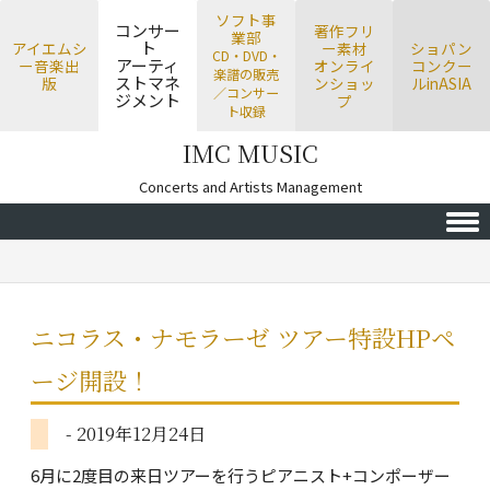
ソフト事
コンサー
著作フリ
業部
ト
アイエムシ
ー素材
ショパン
CD・DVD・
アーティ
ー音楽出
オンライ
コンクー
楽譜の販売
ストマネ
版
ンショッ
ルinASIA
／コンサー
ジメント
プ
ト収録
IMC MUSIC
Concerts and Artists Management
Skip to content
ニコラス・ナモラーゼ ツアー特設HPペ
ージ開設！
- 2019年12月24日
6月に2度目の来日ツアーを行うピアニスト+コンポーザー