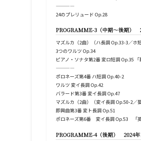
————
24のプレリュード Op.28
PROGRAMME-3（中期～後期）
マズルカ（2曲）（ハ長調 Op.33-3／ホ短
3つのワルツ Op.34
ピアノ・ソナタ第2番 変ロ短調 Op.35 
————
ポロネーズ第4番 ハ短調 Op.40-2
ワルツ 変イ長調 Op.42
バラード第3番 変イ長調 Op.47
マズルカ（2曲）（変イ長調 Op.50-2／嬰ハ
即興曲第3番 変ト長調 Op.51
ポロネーズ第6番 変イ長調 Op.53 「
PROGRAMME-4（後期） 202