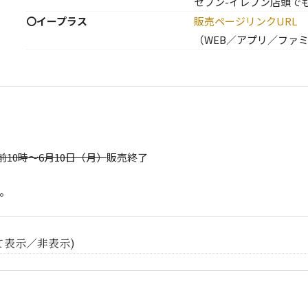
セブン-イレブン店頭で
〇イープラス
販売ページリンクURL
（WEB／アプリ／ファ
午前10時～6月10日（月）
販売終了
。
て表示／非表示)