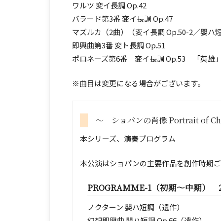
ワルツ 変イ長調 Op.42
バラード第3番 変イ長調 Op.47
マズルカ（2曲）（変イ長調 Op.50-2／嬰ハ短調
即興曲第3番 変ト長調 Op.51
ポロネーズ第6番 変イ長調 Op.53 「英雄
※曲目は変更になる場合がございます。
～ ショパンの肖像 Portrait of C
本シリーズ、演奏プログラム
本公演はショパンの主要作品を創作時期ご
PROGRAMME-1（初期～中期）
ノクターン 嬰ハ短調（遺作）
幻想即興曲 嬰ハ短調 Op.66（遺作）