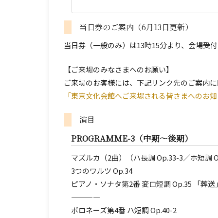
当日券のご案内（6月13日更新）
当日券（一般のみ）は13時15分より、会場
【ご来場のみなさまへのお願い】
ご来場のお客様には、下記リンク先のご案内に
「東京文化会館へご来場される皆さまへのお
演目
PROGRAMME-3（中期～後期）
マズルカ（2曲）（ハ長調 Op.33-3／ホ短調 O
3つのワルツ Op.34
ピアノ・ソナタ第2番 変ロ短調 Op.35 「葬送
————
ポロネーズ第4番 ハ短調 Op.40-2