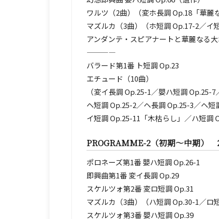
ワルツ（2曲）（変ホ長調 Op.18「華麗な
マズルカ（3曲）（ホ短調 Op.17-2／イ短調 
アンダンテ・スピアナートと華麗なる大ポロ
————
バラード第1番 ト短調 Op.23
エチュード（10曲）
（変イ長調 Op.25-1／嬰ハ短調 Op.25-7
ヘ短調 Op.25-2／ヘ長調 Op.25-3／ヘ短
イ短調 Op.25-11「木枯らし」／ハ短調 Op
PROGRAMME-2（初期～中期）
ポロネーズ第1番 嬰ハ短調 Op.26-1
即興曲第1番 変イ長調 Op.29
スケルツォ第2番 変ロ短調 Op.31
マズルカ（3曲）（ハ短調 Op.30-1／ロ短調
スケルツォ第3番 嬰ハ短調 Op.39