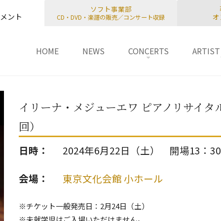
ソフト事業部
メント
オ
CD・DVD・楽譜の販売／コンサート収録
u
 TO CONTENT
HOME
NEWS
CONCERTS
ARTIST
イリーナ・メジューエワ ピアノリサイタル
回）
日時：
2024年6月22日（土） 開場13：3
会場：
東京文化会館 小ホール
※チケット一般発売日：2月24日（土）
※未就学児はご入場いただけません。