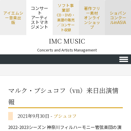
ソフト事
コンサー
著作フリ
業部
ト
アイエムシ
ー素材
ショパン
CD・DVD・
アーティ
ー音楽出
オンライ
コンクー
楽譜の販売
ストマネ
版
ンショッ
ルinASIA
／コンサー
ジメント
プ
ト収録
IMC MUSIC
Concerts and Artists Management
Skip to content
マルク・ブシュコフ（vn）来日出演情
報
2021年9月30日 -
ブシュコフ
2022-2023シーズン 神奈川フィルハーモニー管弦楽団の演